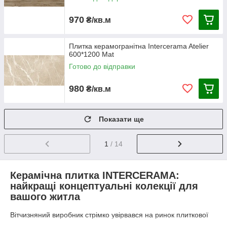
970
₴/кв.м
Плитка керамогранітна Intercerama Atelier
600*1200 Mat
Готово до відправки
980
₴/кв.м
Показати ще
1
/ 14
Керамічна плитка INTERCERAMA:
найкращі концептуальні колекції для
вашого житла
Вітчизняний виробник стрімко увірвався на ринок плиткової
кераміки у 2005-му році і відтоді не перестає радувати