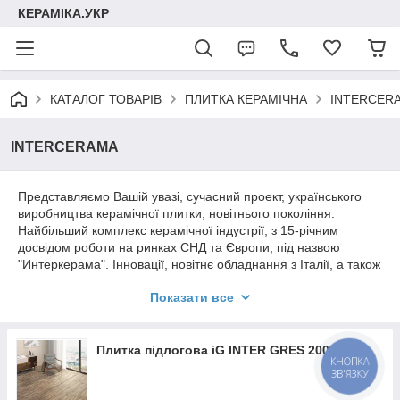
КЕРАМІКА.УКР
КАТАЛОГ ТОВАРІВ
ПЛИТКА КЕРАМІЧНА
INTERCER
INTERCERAMA
Представляємо Вашій увазі, сучасний проект, українського
виробництва керамічної плитки, новітнього покоління.
Найбільший комплекс керамічної індустрії, з 15-річним
досвідом роботи на ринках СНД та Європи, під назвою
"Интеркерама". Інновації, новітнє обладнання з Італії, а також
найкращі фахівці галузі, підготували і провели продукцію
Показати все
найвищої якості - керамічну плитку Inter Cerama, і плитку
преміум сегменту Inter Gres, яка представлена сьогодні
більш ніж у 10 країнах світу.
Плитка підлогова iG INTER GRES 200*1200
КНОПКА
ЗВ'ЯЗКУ