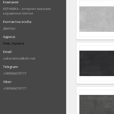
КЕРАМІКА – інтернет-магазин
керамічної плитки
Дмитро
Київ, Україна
uakeramica@ukr.net
+380966079777
+380966079777