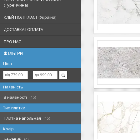
(Туреччина)
КЛЕЙ ПОЛІПЛАСТ (Україна)
ДОСТАВКА І ОПЛАТА
ПРО НАС
ФІЛЬТРИ
Ціна
Наявність
В наявності
15
Тип плитки
Плитка напольная
15
Колір
Бежевий
4