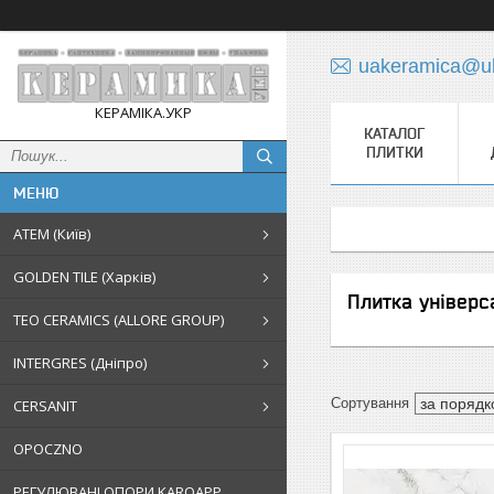
uakeramica@uk
КЕРАМІКА.УКР
КАТАЛОГ
ПЛИТКИ
АТЕМ (Київ)
GOLDEN TILE (Харків)
Плитка універс
TEO CERAMICS (ALLORE GROUP)
INTERGRES (Дніпро)
CERSANIT
OPOCZNO
РЕГУЛЮВАНІ ОПОРИ KAROAPP