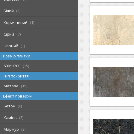
Білий
2
Коричневий
1
Сірий
7
Чорний
1
Розмір плитки
600*1200
15
Тип покриття
Матове
15
Ефект поверхні
Бетон
6
Камінь
3
Мармур
3