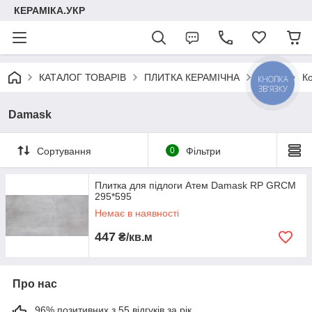
КЕРАМІКА.УКР
КАТАЛОГ ТОВАРІВ
ПЛИТКА КЕРАМІЧНА
АТЕМ
К
КНОПКА
ЗВ'ЯЗКУ
Damask
Сортування
0
Фільтри
Плитка для підлоги Атем Damask RP GRCM
295*595
Немає в наявності
447
₴/кв.м
Про нас
96% позитивних з 55 відгуків за рік