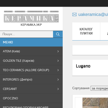
uakeramica@uk
КЕРАМІКА.УКР
КАТАЛОГ
ПЛИТКИ
АТЕМ (Київ)
GOLDEN TILE (Харків)
Lugano
TEO CERAMICS (ALLORE GROUP)
INTERGRES (Дніпро)
CERSANIT
OPOCZNO
РЕГУЛЮВАНІ ОПОРИ KAROAPP