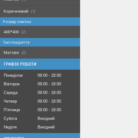
Коричневий
1
Розмір плитки
400*400
2
Тип покриття
Матове
2
ГРАФІК РОБОТИ
Понеділок
09:00
18:00
Вівторок
09:00
18:00
Середа
09:00
18:00
Четвер
09:00
18:00
Пʼятниця
09:00
18:00
Субота
Вихідний
Неділя
Вихідний