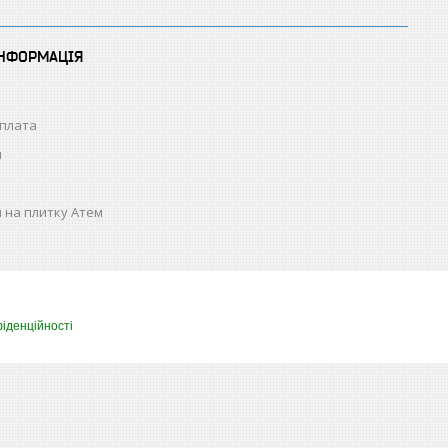
ІНФОРМАЦІЯ
оплата
н
 на плитку Атем
іденційності