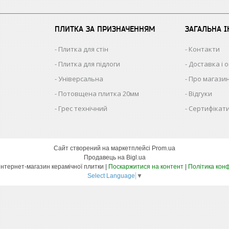
ПЛИТКА ЗА ПРИЗНАЧЕННЯМ
ЗАГАЛЬНА 
Плитка для стін
Контакти
Плитка для підлоги
Доставка і 
Універсальна
Про магази
Потовщена плитка 20мм
Відгуки
Грес технічний
Сертифікати
Сайт створений на маркетплейсі
Prom.ua
Продавець на Bigl.ua
КЕРАМІКА – інтернет-магазин керамічної плитки |
Поскаржитися на контент
|
Політика конф
Select Language
▼