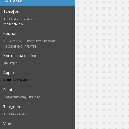
КОНТАКТИ
+380 (96) 607-97-77
Менеджер
КЕРАМІКА – інтернет-магазин
керамічної плитки
Дмитро
Київ, Україна
uakeramica@ukr.net
+380966079777