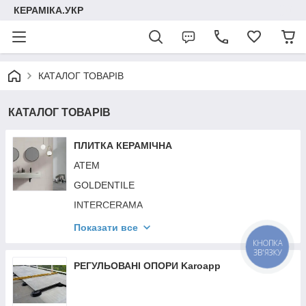
КЕРАМІКА.УКР
КАТАЛОГ ТОВАРІВ
КАТАЛОГ ТОВАРІВ
ПЛИТКА КЕРАМІЧНА
АТЕМ
GOLDENTILE
INTERCERAMA
TEO CERAMICS (ALLORE GROUP)
Показати все
КНОПКА
CERSANIT
ЗВ'ЯЗКУ
OPOCZNO
РЕГУЛЬОВАНІ ОПОРИ Karoapp