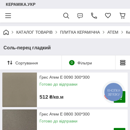
КЕРАМІКА.УКР
КАТАЛОГ ТОВАРІВ
ПЛИТКА КЕРАМІЧНА
АТЕМ
Ке
Cоль-перец гладкий
Сортування
0
Фільтри
Грес Атем E 0090 300*300
Готово до відправки
КНОПКА
ЗВ'ЯЗКУ
512
₴/кв.м
Грес Атем E 0800 300*300
Готово до відправки