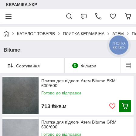
КЕРАМІКА.УКР
КАТАЛОГ ТОВАРІВ
ПЛИТКА КЕРАМІЧНА
АТЕМ
П
КНОПКА
ЗВ'ЯЗКУ
Bitume
Сортування
0
Фільтри
Плитка для підлоги Атем Bitume BKM
600*600
Готово до відправки
713
₴/кв.м
Плитка для підлоги Атем Bitume GRM
600*600
Готово до відправки