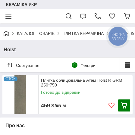
КЕРАМІКА.УКР
КАТАЛОГ ТОВАРІВ
ПЛИТКА КЕРАМІЧНА
АТЕМ
К
КНОПКА
ЗВ'ЯЗКУ
Holst
Сортування
0
Фільтри
СТОК
Плитка облицювальна Атем Holst R GRM
250*750
Готово до відправки
459
₴/кв.м
Про нас