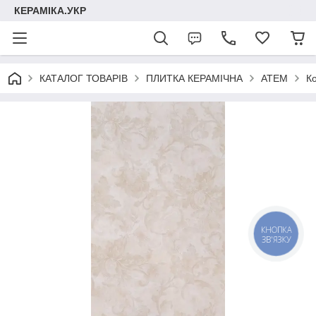
КЕРАМІКА.УКР
КАТАЛОГ ТОВАРІВ
ПЛИТКА КЕРАМІЧНА
АТЕМ
К
КНОПКА
ЗВ'ЯЗКУ