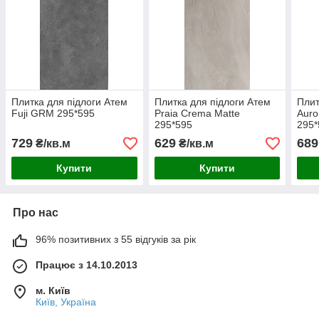
Плитка для підлоги Атем
Плитка для підлоги Атем
Плит
Fuji GRM 295*595
Praia Crema Matte
Auro
295*595
295*
729
629
689
₴/кв.м
₴/кв.м
Купити
Купити
Про нас
96% позитивних з 55 відгуків за рік
Працює з 14.10.2013
м. Київ
Київ, Україна