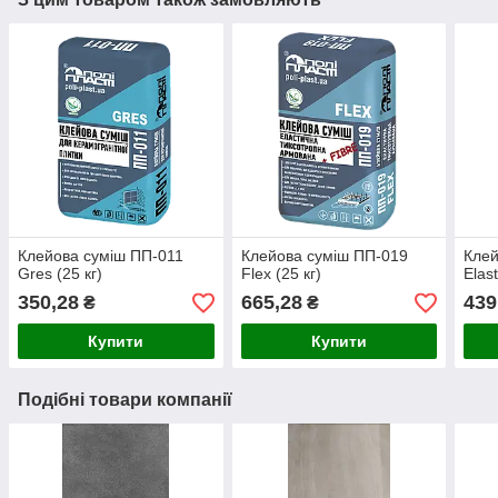
Клейова суміш ПП-011
Клейова суміш ПП-019
Клей
Gres (25 кг)
Flex (25 кг)
Elast
350,28
665,28
439
₴
₴
Купити
Купити
Подібні товари компанії