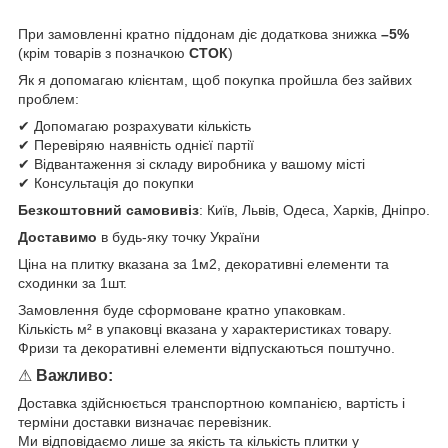
При замовленні кратно піддонам діє додаткова знижка
–5%
(крім товарів з позначкою
СТОК
)
Як я допомагаю клієнтам, щоб покупка пройшла без зайвих
проблем:
✔ Допомагаю розрахувати кількість
✔ Перевіряю наявність однієї партії
✔ Відвантаження зі складу виробника у вашому місті
✔ Консультація до покупки
Безкоштовний самовивіз
: Київ, Львів, Одеса, Харків, Дніпро.
Доставимо
в будь-яку точку України
Ціна на плитку вказана за 1м2, декоративні елементи та
сходинки за 1шт.
Замовлення буде сформоване кратно упаковкам.
Кількість м² в упаковці вказана у характеристиках товару.
Фризи та декоративні елементи відпускаються поштучно.
⚠
Важливо:
Доставка здійснюється транспортною компанією, вартість і
терміни доставки визначає перевізник.
Ми відповідаємо лише за якість та кількість плитки у