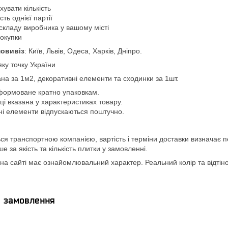
увати кількість
ть однієї партії
складу виробника у вашому місті
покупки
овивіз
: Київ, Львів, Одеса, Харків, Дніпро.
яку точку України
ана за 1м2, декоративні елементи та сходинки за 1шт.
формоване кратно упаковкам.
вці вказана у характеристиках товару.
ні елементи відпускаються поштучно.
ся транспортною компанією, вартість і терміни доставки визначає п
 за якість та кількість плитки у замовленні.
а сайті має ознайомлювальний характер. Реальний колір та відтінок
я замовлення