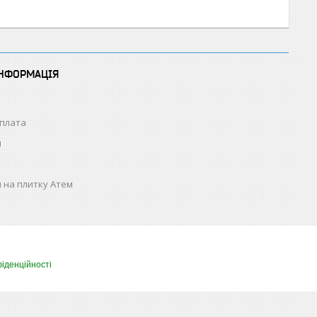
ІНФОРМАЦІЯ
оплата
н
 на плитку Атем
іденційності