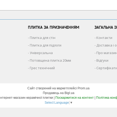
ПЛИТКА ЗА ПРИЗНАЧЕННЯМ
ЗАГАЛЬНА 
Плитка для стін
Контакти
Плитка для підлоги
Доставка і 
Універсальна
Про магази
Потовщена плитка 20мм
Відгуки
Грес технічний
Сертифікати
Сайт створений на маркетплейсі
Prom.ua
Продавець на Bigl.ua
КЕРАМІКА – інтернет-магазин керамічної плитки |
Поскаржитися на контент
|
Політика конф
Select Language
▼