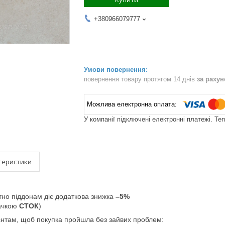
+380966079777
повернення товару протягом 14 днів
за раху
У компанії підключені електронні платежі. Те
теристики
тно піддонам діє додаткова знижка
–5%
начкою
СТОК
)
єнтам, щоб покупка пройшла без зайвих проблем: