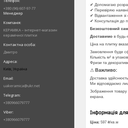
✔ Допомагаю розрах
+380 (96) 607-97-77
✔ Перевіряю наявніс
Менеджер
✔ Відвантаження зі 
✔ Консультація до 
Безкоштовний сам
КЕРАМІКА – інтернет-магазин
керамічної плитки
Доставимо
в будь-
Ціна на плитку вказ
Дмитро
Замовлення буде с
Кількість м² в упако
Фризи та декоратив
Київ, Україна
⚠
Важливо:
Доставка здійснюєть
Ми відповідаємо лише
uakeramica@ukr.net
Зображення товару н
екрана.
+380966079777
Інформація дл
+380966079777
Ціна:
597 ₴/кв.м