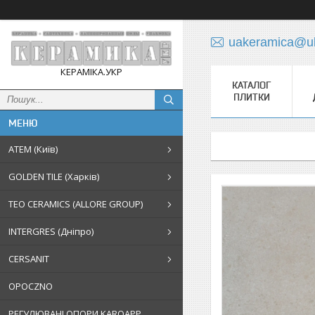
uakeramica@uk
КЕРАМІКА.УКР
КАТАЛОГ
ПЛИТКИ
АТЕМ (Київ)
GOLDEN TILE (Харків)
TEO CERAMICS (ALLORE GROUP)
INTERGRES (Дніпро)
CERSANIT
OPOCZNO
РЕГУЛЮВАНІ ОПОРИ KAROAPP