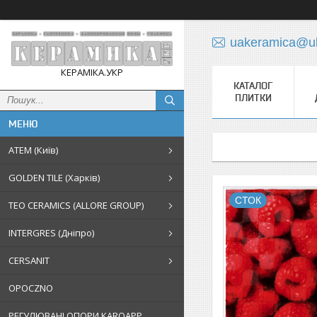
uakeramica@uk
КЕРАМІКА.УКР
КАТАЛОГ
ПЛИТКИ
АТЕМ (Київ)
GOLDEN TILE (Харків)
СТОК
TEO CERAMICS (ALLORE GROUP)
INTERGRES (Дніпро)
CERSANIT
OPOCZNO
РЕГУЛЮВАНІ ОПОРИ KAROAPP