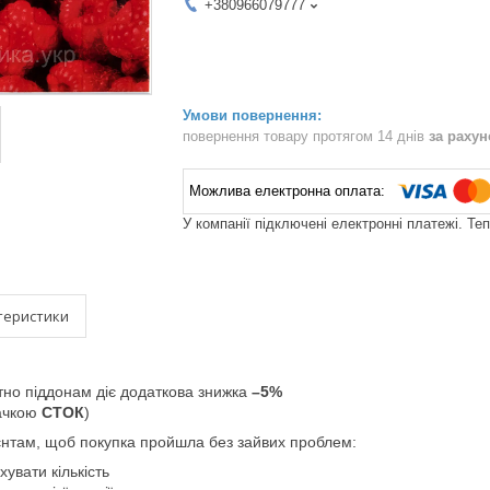
+380966079777
повернення товару протягом 14 днів
за раху
У компанії підключені електронні платежі. Те
теристики
тно піддонам діє додаткова знижка
–5%
начкою
СТОК
)
єнтам, щоб покупка пройшла без зайвих проблем:
увати кількість