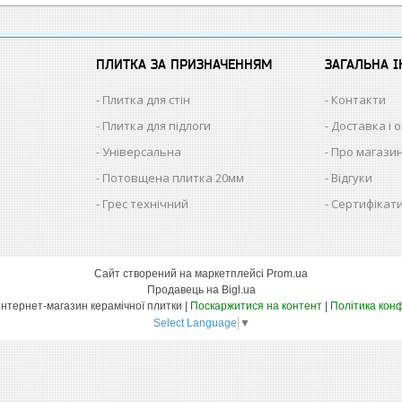
ПЛИТКА ЗА ПРИЗНАЧЕННЯМ
ЗАГАЛЬНА 
Плитка для стін
Контакти
Плитка для підлоги
Доставка і 
Універсальна
Про магази
Потовщена плитка 20мм
Відгуки
Грес технічний
Сертифікати
Сайт створений на маркетплейсі
Prom.ua
Продавець на Bigl.ua
КЕРАМІКА – інтернет-магазин керамічної плитки |
Поскаржитися на контент
|
Політика конф
Select Language
▼