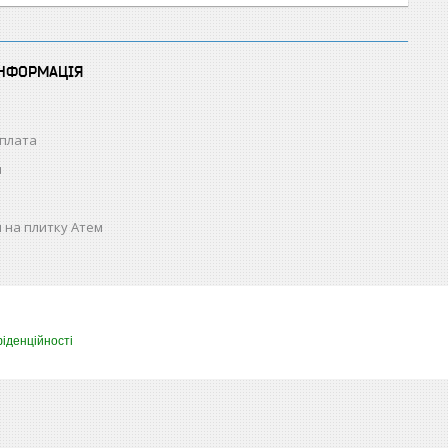
ІНФОРМАЦІЯ
оплата
н
 на плитку Атем
іденційності