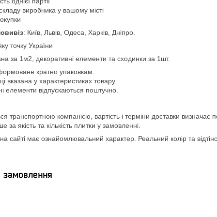
ть однієї партії
складу виробника у вашому місті
покупки
овивіз
: Київ, Львів, Одеса, Харків, Дніпро.
яку точку України
ана за 1м2, декоративні елементи та сходинки за 1шт.
формоване кратно упаковкам.
вці вказана у характеристиках товару.
ні елементи відпускаються поштучно.
ся транспортною компанією, вартість і терміни доставки визначає п
 за якість та кількість плитки у замовленні.
а сайті має ознайомлювальний характер. Реальний колір та відтінок
я замовлення