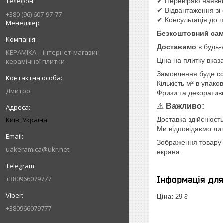
✔ Перевіряю наявніс
✔ Відвантаження зі 
+380 (96) 607-97-77
✔ Консультація до 
Менеджер
Безкоштовний сам
Доставимо
в будь-
КЕРАМІКА – інтернет-магазин
Ціна на плитку вказ
керамічної плитки
Замовлення буде с
Кількість м² в упако
Дмитро
Фризи та декоратив
⚠
Важливо:
Київ, Україна
Доставка здійснюєть
Ми відповідаємо лише
Зображення товару н
uakeramica@ukr.net
екрана.
+380966079777
Інформація дл
Ціна:
29 ₴
+380966079777