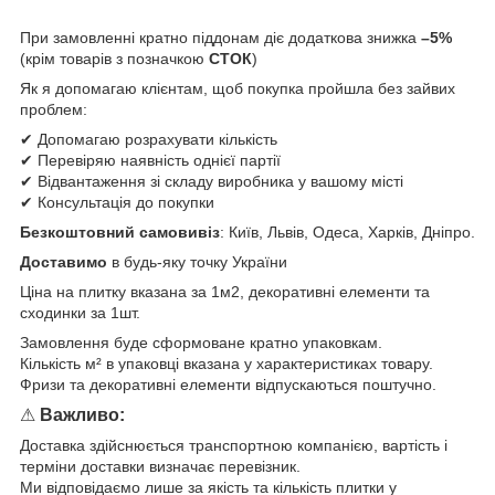
При замовленні кратно піддонам діє додаткова знижка
–5%
(крім товарів з позначкою
СТОК
)
Як я допомагаю клієнтам, щоб покупка пройшла без зайвих
проблем:
✔ Допомагаю розрахувати кількість
✔ Перевіряю наявність однієї партії
✔ Відвантаження зі складу виробника у вашому місті
✔ Консультація до покупки
Безкоштовний самовивіз
: Київ, Львів, Одеса, Харків, Дніпро.
Доставимо
в будь-яку точку України
Ціна на плитку вказана за 1м2, декоративні елементи та
сходинки за 1шт.
Замовлення буде сформоване кратно упаковкам.
Кількість м² в упаковці вказана у характеристиках товару.
Фризи та декоративні елементи відпускаються поштучно.
⚠
Важливо:
Доставка здійснюється транспортною компанією, вартість і
терміни доставки визначає перевізник.
Ми відповідаємо лише за якість та кількість плитки у