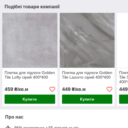
Подібні товари компанії
Плитка для підлоги Golden
Плитка для підлоги Golden
Плит
Tile Lofty сірий 400*400
Tile Lazurro сірий 400*400
Tile
400*
459
449
449
₴/кв.м
₴/кв.м
Купити
Купити
Про нас
96% позитивних з 55 відгуків за рік