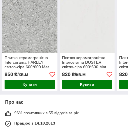
Плитка керамогранітна
Плитка керамогранітна
Плит
Intercerama HARLEY
Intercerama DUSTER
Int
світло-сіра 600*600 Mat
світло-сіра 600*600 Mat
світ
850
820
820
₴/кв.м
₴/кв.м
Купити
Купити
Про нас
96% позитивних з 55 відгуків за рік
Працює з 14.10.2013