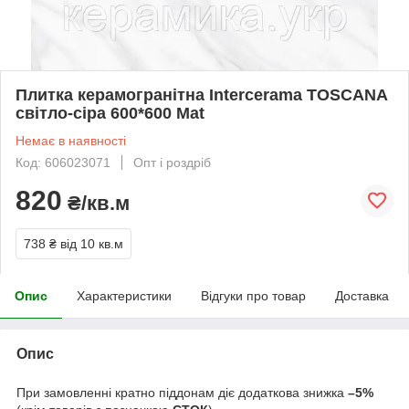
Плитка керамогранітна Intercerama TOSCANA
світло-сіра 600*600 Mat
Немає в наявності
Код: 606023071
Опт і роздріб
820
₴/кв.м
738 ₴
від 10 кв.м
Опис
Характеристики
Відгуки про товар
Доставка
Опис
При замовленні кратно піддонам діє додаткова знижка
–5%