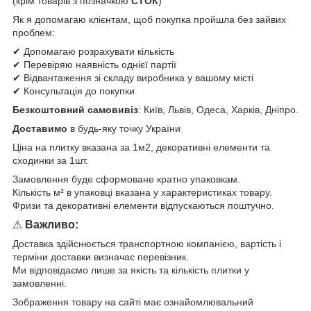
(крім товарів з позначкою
СТОК
)
Як я допомагаю клієнтам, щоб покупка пройшла без зайвих
проблем:
✔ Допомагаю розрахувати кількість
✔ Перевіряю наявність однієї партії
✔ Відвантаження зі складу виробника у вашому місті
✔ Консультація до покупки
Безкоштовний самовивіз
: Київ, Львів, Одеса, Харків, Дніпро.
Доставимо
в будь-яку точку України
Ціна на плитку вказана за 1м2, декоративні елементи та
сходинки за 1шт.
Замовлення буде сформоване кратно упаковкам.
Кількість м² в упаковці вказана у характеристиках товару.
Фризи та декоративні елементи відпускаються поштучно.
⚠
Важливо:
Доставка здійснюється транспортною компанією, вартість і
терміни доставки визначає перевізник.
Ми відповідаємо лише за якість та кількість плитки у
замовленні.
Зображення товару на сайті має ознайомлювальний