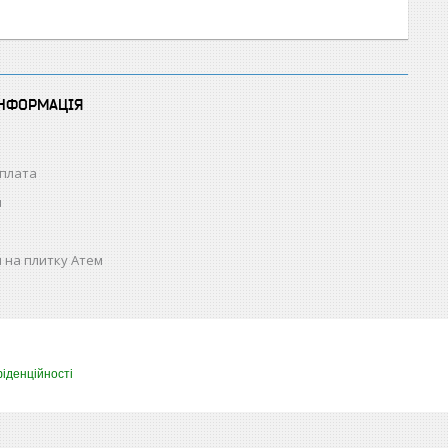
ІНФОРМАЦІЯ
оплата
н
 на плитку Атем
іденційності