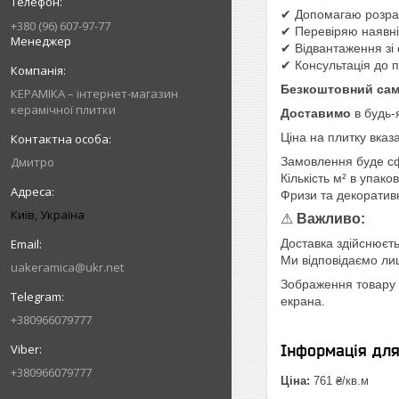
✔ Допомагаю розрах
+380 (96) 607-97-77
✔ Перевіряю наявніс
Менеджер
✔ Відвантаження зі 
✔ Консультація до 
Безкоштовний сам
КЕРАМІКА – інтернет-магазин
керамічної плитки
Доставимо
в будь-
Ціна на плитку вказ
Дмитро
Замовлення буде с
Кількість м² в упако
Фризи та декоратив
Київ, Україна
⚠
Важливо:
Доставка здійснюєть
Ми відповідаємо лише
uakeramica@ukr.net
Зображення товару н
екрана.
+380966079777
Інформація дл
+380966079777
Ціна:
761 ₴/кв.м