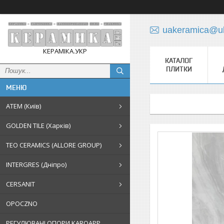
uakeramica@uk
КЕРАМІКА.УКР
КАТАЛОГ
ПЛИТКИ
АТЕМ (Київ)
GOLDEN TILE (Харків)
TEO CERAMICS (ALLORE GROUP)
INTERGRES (Дніпро)
CERSANIT
OPOCZNO
РЕГУЛЮВАНІ ОПОРИ KAROAPP