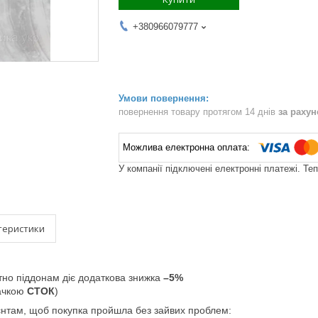
+380966079777
повернення товару протягом 14 днів
за раху
У компанії підключені електронні платежі. Те
теристики
тно піддонам діє додаткова знижка
–5%
начкою
СТОК
)
єнтам, щоб покупка пройшла без зайвих проблем: