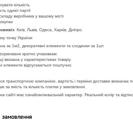
увати кількість
ть однієї партії
складу виробника у вашому місті
покупки
овивіз
: Київ, Львів, Одеса, Харків, Дніпро.
яку точку України
ана за 1м2, декоративні елементи та сходинки за 1шт.
формоване кратно упаковкам.
вці вказана у характеристиках товару.
ні елементи відпускаються поштучно.
ся транспортною компанією, вартість і терміни доставки визначає п
 за якість та кількість плитки у замовленні.
а сайті має ознайомлювальний характер. Реальний колір та відтінок
я замовлення