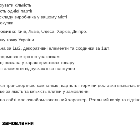
увати кількість
ть однієї партії
складу виробника у вашому місті
покупки
овивіз
: Київ, Львів, Одеса, Харків, Дніпро.
яку точку України
ана за 1м2, декоративні елементи та сходинки за 1шт.
формоване кратно упаковкам.
вці вказана у характеристиках товару.
ні елементи відпускаються поштучно.
ся транспортною компанією, вартість і терміни доставки визначає п
 за якість та кількість плитки у замовленні.
а сайті має ознайомлювальний характер. Реальний колір та відтінок
я замовлення