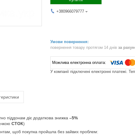
+380966079777
повернення товару протягом 14 днів
за раху
У компанії підключені електронні платежі. Те
теристики
тно піддонам діє додаткова знижка
–5%
начкою
СТОК
)
єнтам, щоб покупка пройшла без зайвих проблем: