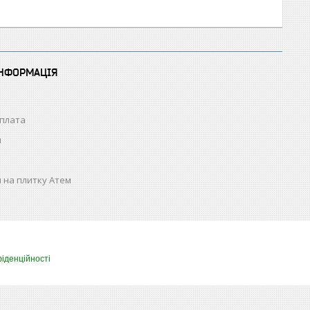
ІНФОРМАЦІЯ
оплата
н
 на плитку Атем
іденційності