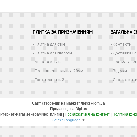
ПЛИТКА ЗА ПРИЗНАЧЕННЯМ
ЗАГАЛЬНА 
Плитка для стін
Контакти
Плитка для підлоги
Доставка і 
Універсальна
Про магази
Потовщена плитка 20мм
Відгуки
Грес технічний
Сертифікати
Сайт створений на маркетплейсі
Prom.ua
Продавець на Bigl.ua
КЕРАМІКА – інтернет-магазин керамічної плитки |
Поскаржитися на контент
|
Політика конф
Select Language
▼