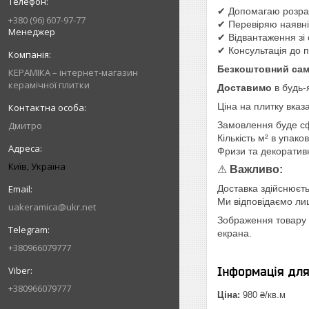
✔ Допомагаю розрах
+380 (96) 607-97-77
✔ Перевіряю наявніс
Менеджер
✔ Відвантаження зі 
✔ Консультація до 
Безкоштовний сам
КЕРАМІКА – інтернет-магазин
керамічної плитки
Доставимо
в будь-
Ціна на плитку вказ
Дмитро
Замовлення буде с
Кількість м² в упако
Фризи та декоратив
Київ, Україна
⚠
Важливо:
Доставка здійснюєть
Ми відповідаємо лише
uakeramica@ukr.net
Зображення товару н
екрана.
+380966079777
Інформація дл
+380966079777
Ціна:
980 ₴/кв.м