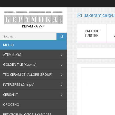
uakeramica@uk
КЕРАМІКА.УКР
КАТАЛОГ
ПЛИТКИ
АТЕМ (Київ)
GOLDEN TILE (Харків)
TEO CERAMICS (ALLORE GROUP)
INTERGRES (Дніпро)
CERSANIT
OPOCZNO
РЕГУЛЮВАНІ ОПОРИ KAROAPP