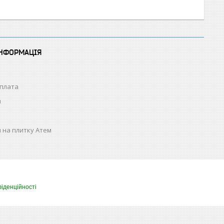
ІНФОРМАЦІЯ
оплата
н
 на плитку Атем
іденційності