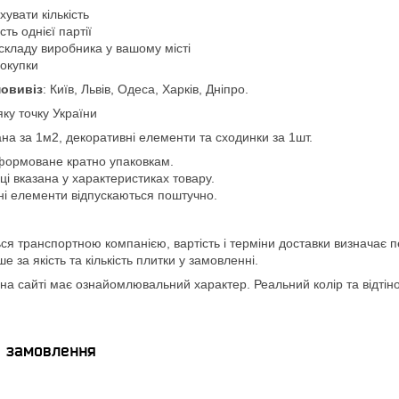
увати кількість
ть однієї партії
складу виробника у вашому місті
покупки
овивіз
: Київ, Львів, Одеса, Харків, Дніпро.
яку точку України
ана за 1м2, декоративні елементи та сходинки за 1шт.
формоване кратно упаковкам.
вці вказана у характеристиках товару.
ні елементи відпускаються поштучно.
ся транспортною компанією, вартість і терміни доставки визначає п
 за якість та кількість плитки у замовленні.
а сайті має ознайомлювальний характер. Реальний колір та відтінок
я замовлення