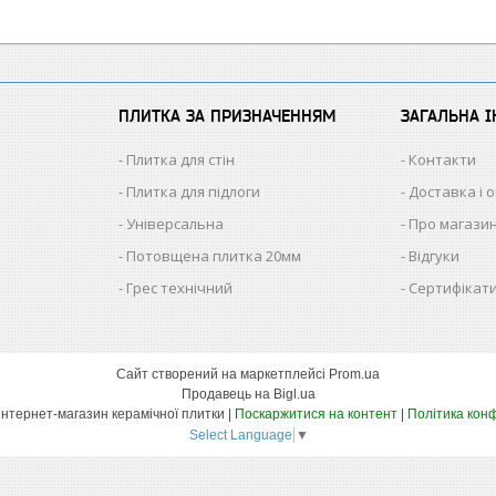
ПЛИТКА ЗА ПРИЗНАЧЕННЯМ
ЗАГАЛЬНА 
Плитка для стін
Контакти
Плитка для підлоги
Доставка і 
Універсальна
Про магази
Потовщена плитка 20мм
Відгуки
Грес технічний
Сертифікати
Сайт створений на маркетплейсі
Prom.ua
Продавець на Bigl.ua
КЕРАМІКА – інтернет-магазин керамічної плитки |
Поскаржитися на контент
|
Політика конф
Select Language
▼