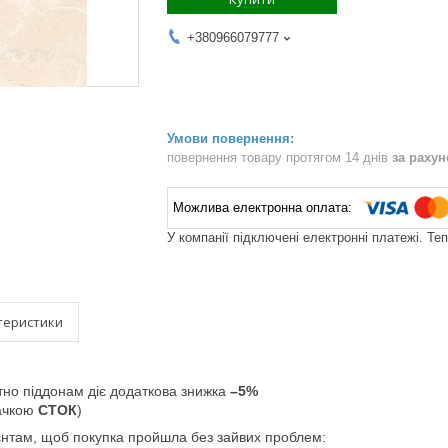
+380966079777
повернення товару протягом 14 днів
за раху
У компанії підключені електронні платежі. Те
теристики
тно піддонам діє додаткова знижка
–5%
начкою
СТОК
)
єнтам, щоб покупка пройшла без зайвих проблем: