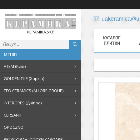
uakeramica@uk
КЕРАМІКА.УКР
КАТАЛОГ
ПЛИТКИ
АТЕМ (Київ)
GOLDEN TILE (Харків)
TEO CERAMICS (ALLORE GROUP)
INTERGRES (Дніпро)
CERSANIT
OPOCZNO
РЕГУЛЮВАНІ ОПОРИ KAROAPP