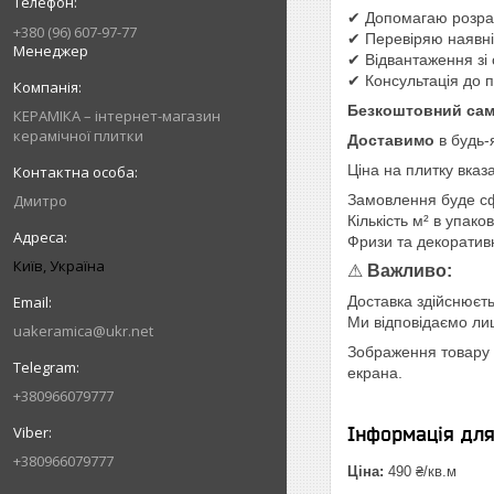
✔ Допомагаю розрах
+380 (96) 607-97-77
✔ Перевіряю наявніс
Менеджер
✔ Відвантаження зі 
✔ Консультація до 
Безкоштовний сам
КЕРАМІКА – інтернет-магазин
керамічної плитки
Доставимо
в будь-
Ціна на плитку вказ
Дмитро
Замовлення буде с
Кількість м² в упако
Фризи та декоратив
Київ, Україна
⚠
Важливо:
Доставка здійснюєть
Ми відповідаємо лише
uakeramica@ukr.net
Зображення товару н
екрана.
+380966079777
Інформація дл
+380966079777
Ціна:
490 ₴/кв.м