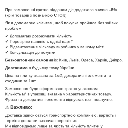
При замовленні кратно піддонам діє додаткова знижка
–5%
(крім товарів з позначкою
СТОК
)
Як я допомагаю клієнтам, щоб покупка пройшла без зайвих
проблем:
✔ Допомагаю розрахувати кількість
✔ Перевіряю наявність однієї партії
✔ Відвантаження зі складу виробника у вашому місті
✔ Консультація до покупки
Безкоштовний самовивіз
: Київ, Львів, Одеса, Харків, Дніпро.
Доставимо
в будь-яку точку України
Ціна на плитку вказана за 1м2, декоративні елементи та
сходинки за 1шт.
Замовлення буде сформоване кратно упаковкам.
Кількість м² в упаковці вказана у характеристиках товару.
Фризи та декоративні елементи відпускаються поштучно.
⚠
Важливо:
Доставка здійснюється транспортною компанією, вартість і
терміни доставки визначає перевізник.
Ми відповідаємо лише за якість та кількість плитки у