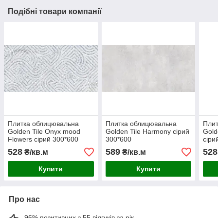
Подібні товари компанії
Плитка облицювальна
Плитка облицювальна
Плит
Golden Tile Onyx mood
Golden Tile Harmony сірий
Gold
Flowers сірий 300*600
300*600
сіри
528
589
528
₴/кв.м
₴/кв.м
Купити
Купити
Про нас
96% позитивних з 55 відгуків за рік