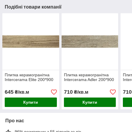
Подібні товари компанії
Плитка керамогранітна
Плитка керамогранітна
Плит
Intercerama Elite 200*900
Intercerama Adler 200*900
Inte
645
710
710
₴/кв.м
₴/кв.м
Купити
Купити
Про нас
96% позитивних з 55 відгуків за рік