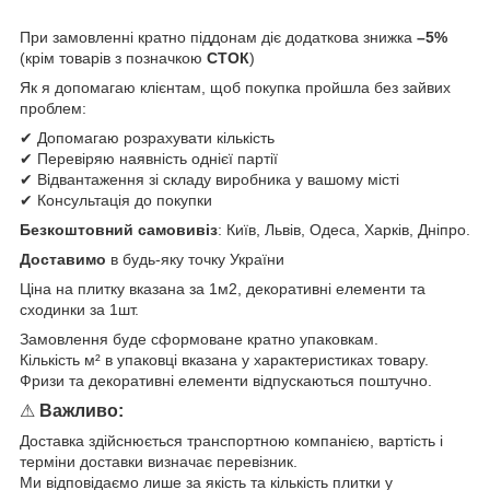
При замовленні кратно піддонам діє додаткова знижка
–5%
(крім товарів з позначкою
СТОК
)
Як я допомагаю клієнтам, щоб покупка пройшла без зайвих
проблем:
✔ Допомагаю розрахувати кількість
✔ Перевіряю наявність однієї партії
✔ Відвантаження зі складу виробника у вашому місті
✔ Консультація до покупки
Безкоштовний самовивіз
: Київ, Львів, Одеса, Харків, Дніпро.
Доставимо
в будь-яку точку України
Ціна на плитку вказана за 1м2, декоративні елементи та
сходинки за 1шт.
Замовлення буде сформоване кратно упаковкам.
Кількість м² в упаковці вказана у характеристиках товару.
Фризи та декоративні елементи відпускаються поштучно.
⚠
Важливо:
Доставка здійснюється транспортною компанією, вартість і
терміни доставки визначає перевізник.
Ми відповідаємо лише за якість та кількість плитки у