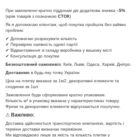
При замовленні кратно піддонам діє додаткова знижка
–5%
(крім товарів з позначкою
СТОК
)
Як я допомагаю клієнтам, щоб покупка пройшла без зайвих
проблем:
✔ Допомагаю розрахувати кількість
✔ Перевіряю наявність однієї партії
✔ Відвантаження зі складу виробника у вашому місті
✔ Консультація до покупки
Безкоштовний самовивіз
: Київ, Львів, Одеса, Харків, Дніпро.
Доставимо
в будь-яку точку України
Ціна на плитку вказана за 1м2, декоративні елементи та
сходинки за 1шт.
Замовлення буде сформоване кратно упаковкам.
Кількість м² в упаковці вказана у характеристиках товару.
Фризи та декоративні елементи відпускаються поштучно.
⚠
Важливо:
Доставка здійснюється транспортною компанією, вартість і
терміни доставки визначає перевізник.
Ми відповідаємо лише за якість та кількість плитки у