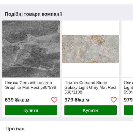
Подібні товари компанії
Плитка Cersanit Locarno
Плитка Cersanit Stone
Плит
Graphite Mat Rect 598*598
Galaxy Light Grey Mat Rect
Ligh
598*1198
598*
639
979
979
₴/кв.м
₴/кв.м
Купити
Купити
Про нас