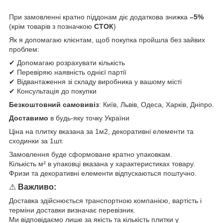
При замовленні кратно піддонам діє додаткова знижка
–5%
(крім товарів з позначкою
СТОК
)
Як я допомагаю клієнтам, щоб покупка пройшла без зайвих
проблем:
✔ Допомагаю розрахувати кількість
✔ Перевіряю наявність однієї партії
✔ Відвантаження зі складу виробника у вашому місті
✔ Консультація до покупки
Безкоштовний самовивіз
: Київ, Львів, Одеса, Харків, Дніпро.
Доставимо
в будь-яку точку України
Ціна на плитку вказана за 1м2, декоративні елементи та
сходинки за 1шт.
Замовлення буде сформоване кратно упаковкам.
Кількість м² в упаковці вказана у характеристиках товару.
Фризи та декоративні елементи відпускаються поштучно.
⚠
Важливо:
Доставка здійснюється транспортною компанією, вартість і
терміни доставки визначає перевізник.
Ми відповідаємо лише за якість та кількість плитки у