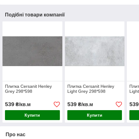
Подібні товари компанії
Плитка Cersanit Henley
Плитка Cersanit Henley
Плит
Grey 298*598
Light Grey 298*598
Ligh
539
539
539
₴/кв.м
₴/кв.м
Купити
Купити
Про нас