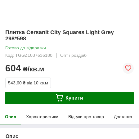
Плитка Cersanit City Squares Light Grey
298*598
Готово до відправки
Код: TGGZ1037636180
Опт і роздріб
604
₴/кв.м
543,60 ₴
від 10 кв.м
Купити
Опис
Характеристики
Відгуки про товар
Доставка
Опис