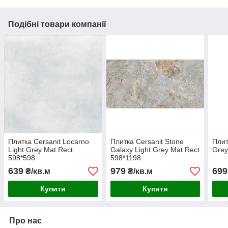
Подібні товари компанії
Плитка Cersanit Locarno
Плитка Cersanit Stone
Плит
Light Grey Mat Rect
Galaxy Light Grey Mat Rect
Grey
598*598
598*1198
639
979
699
₴/кв.м
₴/кв.м
Купити
Купити
Про нас