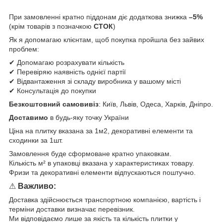
При замовленні кратно піддонам діє додаткова знижка
–5%
(крім товарів з позначкою
СТОК
)
Як я допомагаю клієнтам, щоб покупка пройшла без зайвих
проблем:
✔ Допомагаю розрахувати кількість
✔ Перевіряю наявність однієї партії
✔ Відвантаження зі складу виробника у вашому місті
✔ Консультація до покупки
Безкоштовний самовивіз
: Київ, Львів, Одеса, Харків, Дніпро.
Доставимо
в будь-яку точку України
Ціна на плитку вказана за 1м2, декоративні елементи та
сходинки за 1шт.
Замовлення буде сформоване кратно упаковкам.
Кількість м² в упаковці вказана у характеристиках товару.
Фризи та декоративні елементи відпускаються поштучно.
⚠
Важливо:
Доставка здійснюється транспортною компанією, вартість і
терміни доставки визначає перевізник.
Ми відповідаємо лише за якість та кількість плитки у