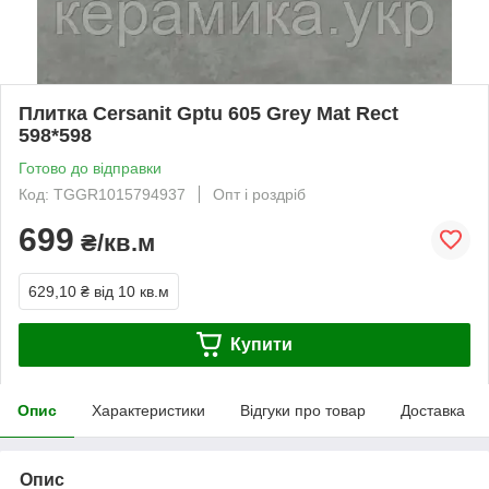
Плитка Cersanit Gptu 605 Grey Mat Rect
598*598
Готово до відправки
Код: TGGR1015794937
Опт і роздріб
699
₴/кв.м
629,10 ₴
від 10 кв.м
Купити
Опис
Характеристики
Відгуки про товар
Доставка
Опис