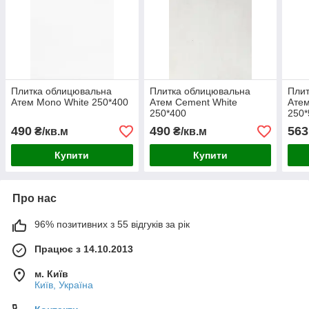
Плитка облицювальна
Плитка облицювальна
Плит
Атем Mono White 250*400
Атем Cement White
Атем
250*400
250*
490
490
563
₴/кв.м
₴/кв.м
Купити
Купити
Про нас
96% позитивних з 55 відгуків за рік
Працює з 14.10.2013
м. Київ
Київ, Україна