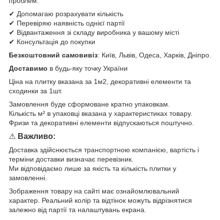
проблем:
✔ Допомагаю розрахувати кількість
✔ Перевіряю наявність однієї партії
✔ Відвантаження зі складу виробника у вашому місті
✔ Консультація до покупки
Безкоштовний самовивіз
: Київ, Львів, Одеса, Харків, Дніпро.
Доставимо
в будь-яку точку України
Ціна на плитку вказана за 1м2, декоративні елементи та
сходинки за 1шт.
Замовлення буде сформоване кратно упаковкам.
Кількість м² в упаковці вказана у характеристиках товару.
Фризи та декоративні елементи відпускаються поштучно.
⚠
Важливо:
Доставка здійснюється транспортною компанією, вартість і
терміни доставки визначає перевізник.
Ми відповідаємо лише за якість та кількість плитки у
замовленні.
Зображення товару на сайті має ознайомлювальний
характер. Реальний колір та відтінок можуть відрізнятися
залежно від партії та налаштувань екрана.