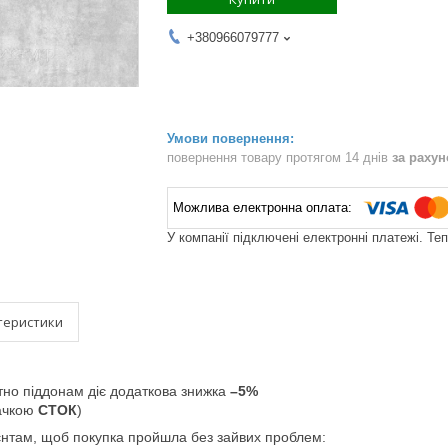
+380966079777
повернення товару протягом 14 днів
за раху
У компанії підключені електронні платежі. Те
теристики
тно піддонам діє додаткова знижка
–5%
начкою
СТОК
)
єнтам, щоб покупка пройшла без зайвих проблем: