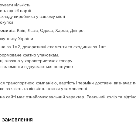
увати кількість
ть однієї партії
складу виробника у вашому місті
покупки
овивіз
: Київ, Львів, Одеса, Харків, Дніпро.
яку точку України
ана за 1м2, декоративні елементи та сходинки за 1шт.
формоване кратно упаковкам.
вці вказана у характеристиках товару.
ні елементи відпускаються поштучно.
ся транспортною компанією, вартість і терміни доставки визначає п
 за якість та кількість плитки у замовленні.
а сайті має ознайомлювальний характер. Реальний колір та відтінок
я замовлення