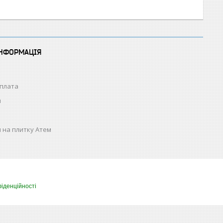
ІНФОРМАЦІЯ
оплата
н
 на плитку Атем
іденційності