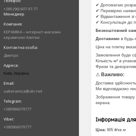
✔ Допомагаю розрах
+380 (96) 607-97-77
✔ Перевіряю наявніс
Менеджер
✔ Відвантаження зі 
✔ Консультація до 
Безкоштовний сам
КЕРАМІКА – інтернет-магазин
керамічної плитки
Доставимо
в будь-
Ціна на плитку вказ
Дмитро
Замовлення буде с
Кількість м² в упако
Фризи та декоратив
Київ, Україна
⚠
Важливо:
Доставка здійснюєть
Ми відповідаємо лише
uakeramica@ukr.net
Зображення товару н
екрана.
+380966079777
Інформація дл
+380966079777
Ціна:
905 ₴/кв.м