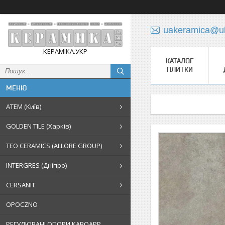
uakeramica@uk
КЕРАМІКА.УКР
КАТАЛОГ
ПЛИТКИ
АТЕМ (Київ)
GOLDEN TILE (Харків)
TEO CERAMICS (ALLORE GROUP)
INTERGRES (Дніпро)
CERSANIT
OPOCZNO
РЕГУЛЮВАНІ ОПОРИ KAROAPP