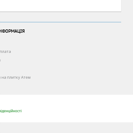
ІНФОРМАЦІЯ
оплата
н
 на плитку Атем
іденційності