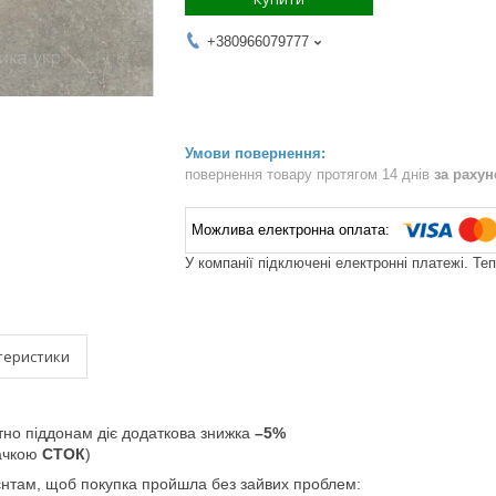
+380966079777
повернення товару протягом 14 днів
за раху
У компанії підключені електронні платежі. Те
теристики
тно піддонам діє додаткова знижка
–5%
начкою
СТОК
)
єнтам, щоб покупка пройшла без зайвих проблем: