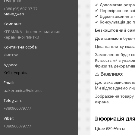
✔ Допомагаю розрах
+380 (96) 607-97-77
✔ Перевіряю наявніс
Менеджер
✔ Відвантаження зі 
✔ Консультація до 
Безкоштовний сам
КЕРАМІКА – інтернет-магазин
керамічної плитки
Доставимо
в будь-
Ціна на плитку вказ
Дмитро
Замовлення буде с
Кількість м² в упако
Фризи та декоратив
Київ, Україна
⚠
Важливо:
Доставка здійснюєть
Ми відповідаємо лише
uakeramica@ukr.net
Зображення товару н
екрана.
+380966079777
Інформація дл
+380966079777
Ціна:
689 ₴/кв.м