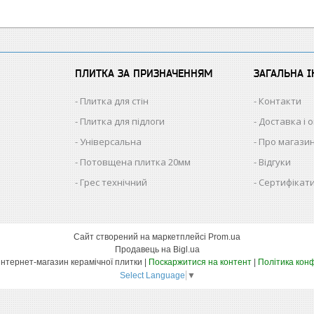
ПЛИТКА ЗА ПРИЗНАЧЕННЯМ
ЗАГАЛЬНА 
Плитка для стін
Контакти
Плитка для підлоги
Доставка і 
Універсальна
Про магази
Потовщена плитка 20мм
Відгуки
Грес технічний
Сертифікати
Сайт створений на маркетплейсі
Prom.ua
Продавець на Bigl.ua
КЕРАМІКА – інтернет-магазин керамічної плитки |
Поскаржитися на контент
|
Політика конф
Select Language
▼