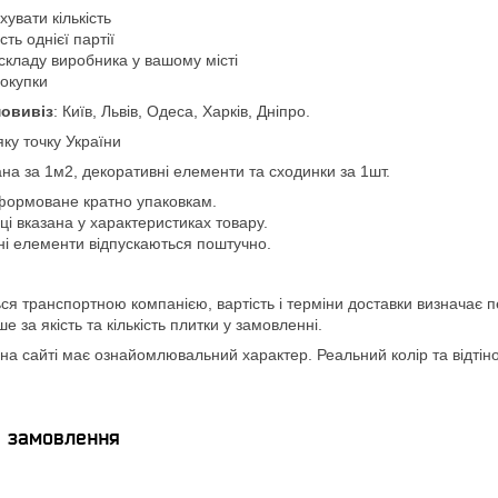
увати кількість
ть однієї партії
складу виробника у вашому місті
покупки
овивіз
: Київ, Львів, Одеса, Харків, Дніпро.
яку точку України
ана за 1м2, декоративні елементи та сходинки за 1шт.
формоване кратно упаковкам.
вці вказана у характеристиках товару.
ні елементи відпускаються поштучно.
ся транспортною компанією, вартість і терміни доставки визначає п
 за якість та кількість плитки у замовленні.
а сайті має ознайомлювальний характер. Реальний колір та відтінок
я замовлення