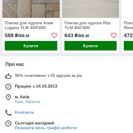
Плитка для підлоги Атем
Плитка для підлоги Rita
Плит
Lugano YLM 400*400
YLM 400*400
Rimi
588
643
472
₴/кв.м
₴/кв.м
Купити
Купити
Про нас
96% позитивних з 55 відгуків за рік
Працює з 14.10.2013
м. Київ
Київ, Україна
Контакти
Сьогодні вихідний
Показати весь графік роботи