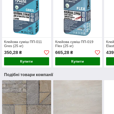
Клейова суміш ПП-011
Клейова суміш ПП-019
Клей
Gres (25 кг)
Flex (25 кг)
Elast
350,28
665,28
439
₴
₴
Купити
Купити
Подібні товари компанії