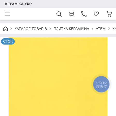
КЕРАМІКА.УКР
КАТАЛОГ ТОВАРІВ
ПЛИТКА КЕРАМІЧНА
АТЕМ
К
СТОК
КНОПКА
ЗВ'ЯЗКУ