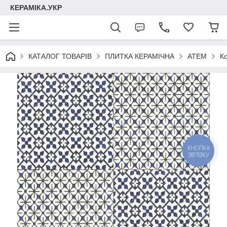
КЕРАМІКА.УКР
КАТАЛОГ ТОВАРІВ
ПЛИТКА КЕРАМІЧНА
АТЕМ
К
КНОПКА
ЗВ'ЯЗКУ