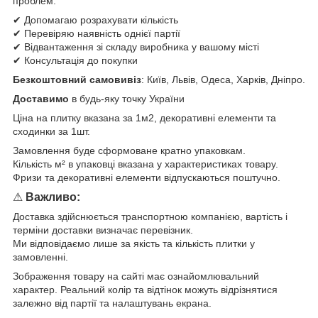
проблем:
✔ Допомагаю розрахувати кількість
✔ Перевіряю наявність однієї партії
✔ Відвантаження зі складу виробника у вашому місті
✔ Консультація до покупки
Безкоштовний самовивіз
: Київ, Львів, Одеса, Харків, Дніпро.
Доставимо
в будь-яку точку України
Ціна на плитку вказана за 1м2, декоративні елементи та
сходинки за 1шт.
Замовлення буде сформоване кратно упаковкам.
Кількість м² в упаковці вказана у характеристиках товару.
Фризи та декоративні елементи відпускаються поштучно.
⚠
Важливо:
Доставка здійснюється транспортною компанією, вартість і
терміни доставки визначає перевізник.
Ми відповідаємо лише за якість та кількість плитки у
замовленні.
Зображення товару на сайті має ознайомлювальний
характер. Реальний колір та відтінок можуть відрізнятися
залежно від партії та налаштувань екрана.