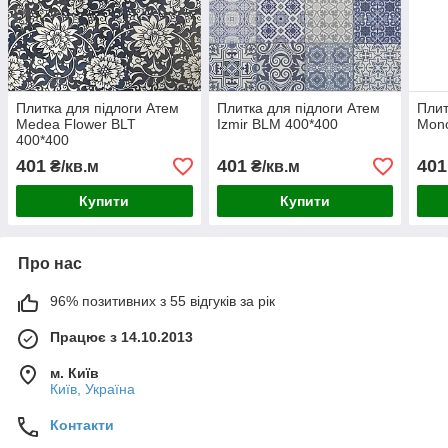
Плитка для підлоги Атем
Плитка для підлоги Атем
Плит
Medea Flower BLT
Izmir BLM 400*400
Mon
400*400
401
401
401
₴/кв.м
₴/кв.м
Купити
Купити
Про нас
96% позитивних з 55 відгуків за рік
Працює з 14.10.2013
м. Київ
Київ, Україна
Контакти