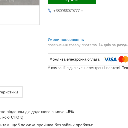
+380966079777
повернення товару протягом 14 днів
за раху
У компанії підключені електронні платежі. Те
теристики
тно піддонам діє додаткова знижка
–5%
начкою
СТОК
)
єнтам, щоб покупка пройшла без зайвих проблем: