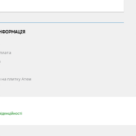
ІНФОРМАЦІЯ
оплата
н
 на плитку Атем
іденційності