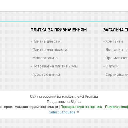
ПЛИТКА ЗА ПРИЗНАЧЕННЯМ
ЗАГАЛЬНА 
Плитка для стін
Контакти
Плитка для підлоги
Доставка і 
Універсальна
Про магази
Потовщена плитка 20мм
Відгуки
Грес технічний
Сертифікати
Сайт створений на маркетплейсі
Prom.ua
Продавець на Bigl.ua
КЕРАМІКА – інтернет-магазин керамічної плитки |
Поскаржитися на контент
|
Політика конф
Select Language
▼