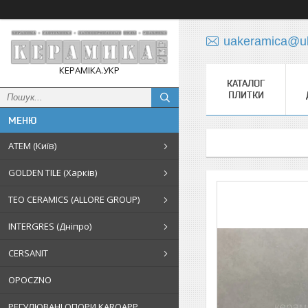
uakeramica@uk
КЕРАМІКА.УКР
КАТАЛОГ
ПЛИТКИ
АТЕМ (Київ)
GOLDEN TILE (Харків)
TEO CERAMICS (ALLORE GROUP)
INTERGRES (Дніпро)
CERSANIT
OPOCZNO
РЕГУЛЮВАНІ ОПОРИ KAROAPP