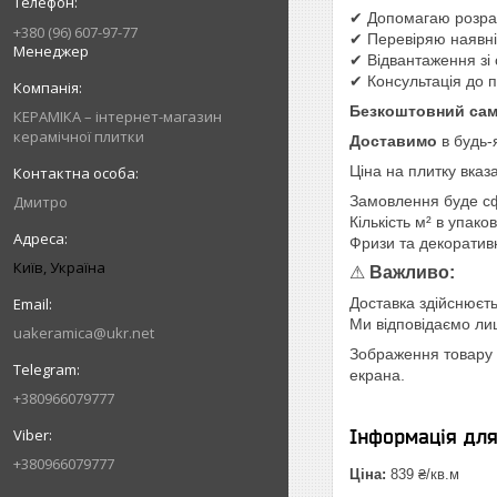
✔ Допомагаю розрах
+380 (96) 607-97-77
✔ Перевіряю наявніс
Менеджер
✔ Відвантаження зі 
✔ Консультація до 
Безкоштовний сам
КЕРАМІКА – інтернет-магазин
керамічної плитки
Доставимо
в будь-
Ціна на плитку вказ
Дмитро
Замовлення буде с
Кількість м² в упако
Фризи та декоратив
Київ, Україна
⚠
Важливо:
Доставка здійснюєть
Ми відповідаємо лише
uakeramica@ukr.net
Зображення товару н
екрана.
+380966079777
Інформація дл
+380966079777
Ціна:
839 ₴/кв.м