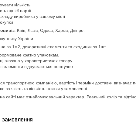
увати кількість
ть однієї партії
складу виробника у вашому місті
покупки
овивіз
: Київ, Львів, Одеса, Харків, Дніпро.
яку точку України
ана за 1м2, декоративні елементи та сходинки за 1шт.
формоване кратно упаковкам.
вці вказана у характеристиках товару.
ні елементи відпускаються поштучно.
ся транспортною компанією, вартість і терміни доставки визначає п
 за якість та кількість плитки у замовленні.
а сайті має ознайомлювальний характер. Реальний колір та відтінок
я замовлення