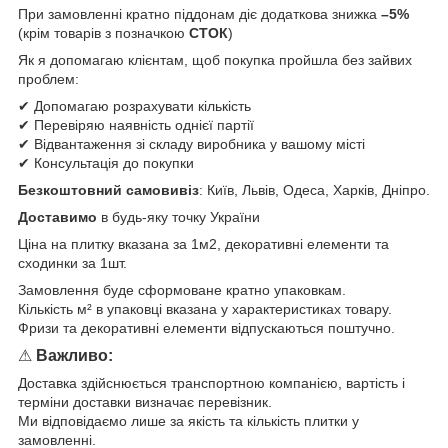
При замовленні кратно піддонам діє додаткова знижка
–5%
(крім товарів з позначкою
СТОК
)
Як я допомагаю клієнтам, щоб покупка пройшла без зайвих
проблем:
✔ Допомагаю розрахувати кількість
✔ Перевіряю наявність однієї партії
✔ Відвантаження зі складу виробника у вашому місті
✔ Консультація до покупки
Безкоштовний самовивіз
: Київ, Львів, Одеса, Харків, Дніпро.
Доставимо
в будь-яку точку України
Ціна на плитку вказана за 1м2, декоративні елементи та
сходинки за 1шт.
Замовлення буде сформоване кратно упаковкам.
Кількість м² в упаковці вказана у характеристиках товару.
Фризи та декоративні елементи відпускаються поштучно.
⚠
Важливо:
Доставка здійснюється транспортною компанією, вартість і
терміни доставки визначає перевізник.
Ми відповідаємо лише за якість та кількість плитки у
замовленні.