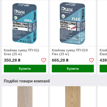
Клейова суміш ПП-011
Клейова суміш ПП-019
Клей
Gres (25 кг)
Flex (25 кг)
Elast
350,28
665,28
439
₴
₴
Купити
Купити
Подібні товари компанії