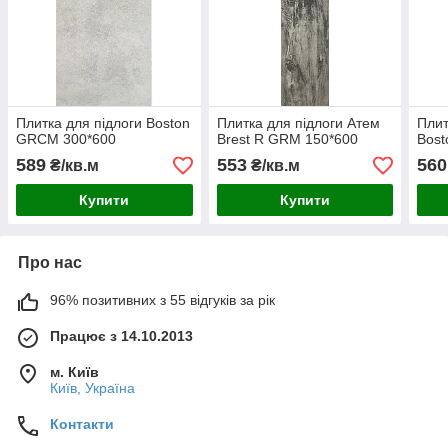
Плитка для підлоги Boston
Плитка для підлоги Атем
Плит
GRCM 300*600
Brest R GRM 150*600
Bost
589
553
560
₴/кв.м
₴/кв.м
Купити
Купити
Про нас
96% позитивних з 55 відгуків за рік
Працює з 14.10.2013
м. Київ
Київ, Україна
Контакти