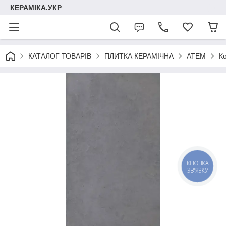
КЕРАМІКА.УКР
КАТАЛОГ ТОВАРІВ
ПЛИТКА КЕРАМІЧНА
АТЕМ
К
КНОПКА
ЗВ'ЯЗКУ