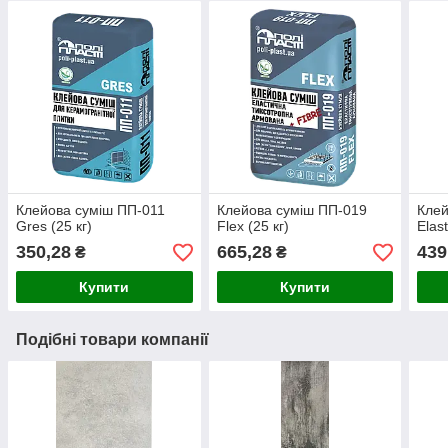
Клейова суміш ПП-011
Клейова суміш ПП-019
Клей
Gres (25 кг)
Flex (25 кг)
Elast
350,28
665,28
439
₴
₴
Купити
Купити
Подібні товари компанії