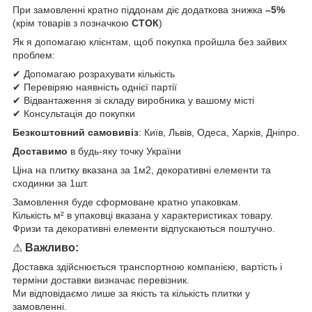
При замовленні кратно піддонам діє додаткова знижка
–5%
(крім товарів з позначкою
СТОК
)
Як я допомагаю клієнтам, щоб покупка пройшла без зайвих
проблем:
✔ Допомагаю розрахувати кількість
✔ Перевіряю наявність однієї партії
✔ Відвантаження зі складу виробника у вашому місті
✔ Консультація до покупки
Безкоштовний самовивіз
: Київ, Львів, Одеса, Харків, Дніпро.
Доставимо
в будь-яку точку України
Ціна на плитку вказана за 1м2, декоративні елементи та
сходинки за 1шт.
Замовлення буде сформоване кратно упаковкам.
Кількість м² в упаковці вказана у характеристиках товару.
Фризи та декоративні елементи відпускаються поштучно.
⚠
Важливо:
Доставка здійснюється транспортною компанією, вартість і
терміни доставки визначає перевізник.
Ми відповідаємо лише за якість та кількість плитки у
замовленні.